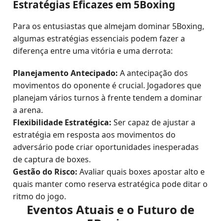
Estratégias Eficazes em 5Boxing
Para os entusiastas que almejam dominar 5Boxing,
algumas estratégias essenciais podem fazer a
diferença entre uma vitória e uma derrota:
Planejamento Antecipado:
A antecipação dos
movimentos do oponente é crucial. Jogadores que
planejam vários turnos à frente tendem a dominar
a arena.
Flexibilidade Estratégica:
Ser capaz de ajustar a
estratégia em resposta aos movimentos do
adversário pode criar oportunidades inesperadas
de captura de boxes.
Gestão do Risco:
Avaliar quais boxes apostar alto e
quais manter como reserva estratégica pode ditar o
ritmo do jogo.
Eventos Atuais e o Futuro de