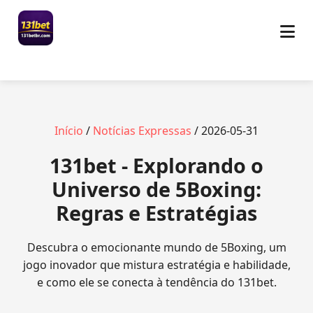
Início
/
Notícias Expressas
/ 2026-05-31
131bet - Explorando o
Universo de 5Boxing:
Regras e Estratégias
Descubra o emocionante mundo de 5Boxing, um
jogo inovador que mistura estratégia e habilidade,
e como ele se conecta à tendência do 131bet.