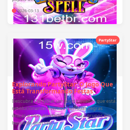
2026-03-13
PartyStar
Explorando PartyStar: O Jogo Que
Está Transformando Festas
Descubra PartyStar, um jogo inovador que está
revolucionando eventos com suas regras
únicas e interatividade, ideal para grupos em
busca de diversão.