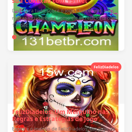
sua Conexão com 131bet
Descubra tudo sobre o jogo Chameleon, suas
regras intrigantes e como ele se relaciona com
131bet.
2026-04-20
FelizDiadelos
FelizDiadelos: Um Mergulho nas
Regras e Estratégias de Jogo
Explore o mundo de FelizDiadelos, um jogo de