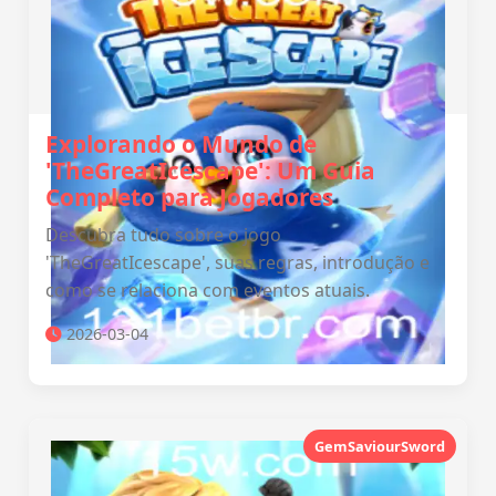
Explorando o Mundo de
'TheGreatIcescape': Um Guia
Completo para Jogadores
Descubra tudo sobre o jogo
'TheGreatIcescape', suas regras, introdução e
como se relaciona com eventos atuais.
2026-03-04
GemSaviourSword