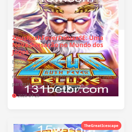
ZeusRushFeverDeluxeSE: Uma
Nova Sensação no Mundo dos
Jogos
Explore o empolgante universo de
ZeusRushFeverDeluxeSE, um jogo que combina
mitologia grega e apostas modernas através da
parceria com 131bet.
2026-04-25
TheGreatIcescape