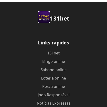
131bet
Links rápidos
131bet
Bingo online
Sabong online
Loteria online
Pesca online
Jogo Responsável
Notícias Expressas