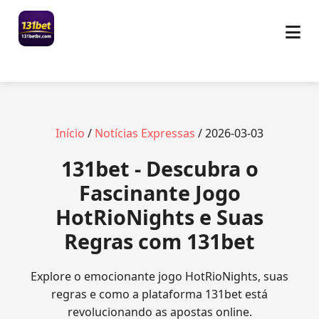
Início
/
Notícias Expressas
/ 2026-03-03
131bet - Descubra o
Fascinante Jogo
HotRioNights e Suas
Regras com 131bet
Explore o emocionante jogo HotRioNights, suas
regras e como a plataforma 131bet está
revolucionando as apostas online.