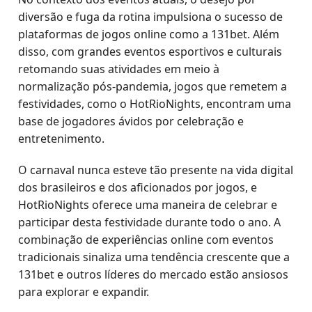
diversão e fuga da rotina impulsiona o sucesso de
plataformas de jogos online como a 131bet. Além
disso, com grandes eventos esportivos e culturais
retomando suas atividades em meio à
normalização pós-pandemia, jogos que remetem a
festividades, como o HotRioNights, encontram uma
base de jogadores ávidos por celebração e
entretenimento.
O carnaval nunca esteve tão presente na vida digital
dos brasileiros e dos aficionados por jogos, e
HotRioNights oferece uma maneira de celebrar e
participar desta festividade durante todo o ano. A
combinação de experiências online com eventos
tradicionais sinaliza uma tendência crescente que a
131bet e outros líderes do mercado estão ansiosos
para explorar e expandir.