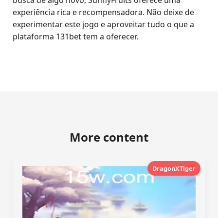
busca de algo novo, SunnyFruits oferece uma
experiência rica e recompensadora. Não deixe de
experimentar este jogo e aproveitar tudo o que a
plataforma 131bet tem a oferecer.
More content
DragonXTiger