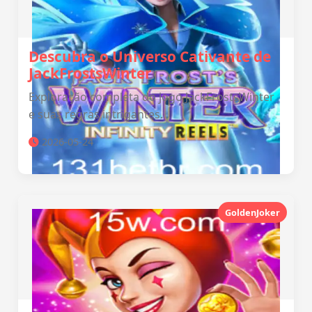
Descubra o Universo Cativante de
JackFrostsWinter
Exploração completa do jogo JackFrostsWinter
e suas regras intrigantes.
2026-05-24
GoldenJoker