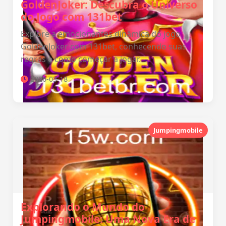
GoldenJoker: Descubra o Universo
do Jogo com 131bet
Explore a emocionantes dinâmica do jogo
GoldenJoker com 131bet, conhecendo suas
regras e como começar a jogar.
2026-03-18
Jumpingmobile
Explorando o Mundo do
Jumpingmobile: Uma Nova Era de