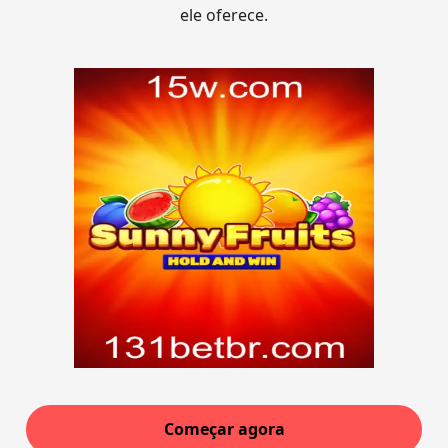
ele oferece.
Começar agora