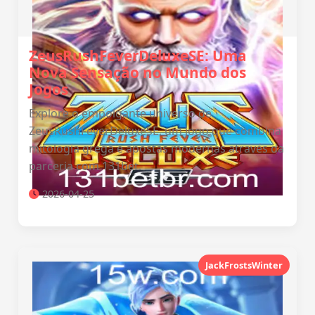
ZeusRushFeverDeluxeSE: Uma
Nova Sensação no Mundo dos
Jogos
Explore o empolgante universo de
ZeusRushFeverDeluxeSE, um jogo que combina
mitologia grega e apostas modernas através da
parceria com 131bet.
2026-04-25
JackFrostsWinter