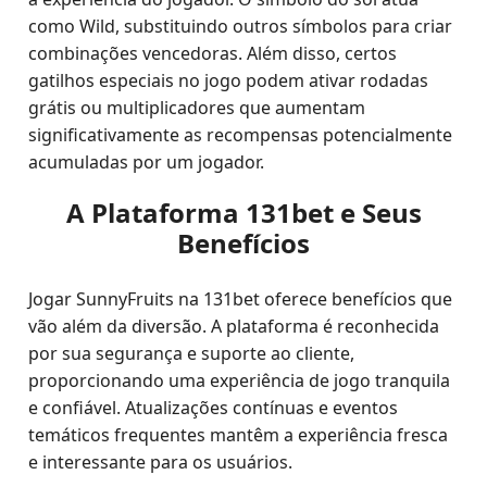
como Wild, substituindo outros símbolos para criar
combinações vencedoras. Além disso, certos
gatilhos especiais no jogo podem ativar rodadas
grátis ou multiplicadores que aumentam
significativamente as recompensas potencialmente
acumuladas por um jogador.
A Plataforma 131bet e Seus
Benefícios
Jogar SunnyFruits na 131bet oferece benefícios que
vão além da diversão. A plataforma é reconhecida
por sua segurança e suporte ao cliente,
proporcionando uma experiência de jogo tranquila
e confiável. Atualizações contínuas e eventos
temáticos frequentes mantêm a experiência fresca
e interessante para os usuários.