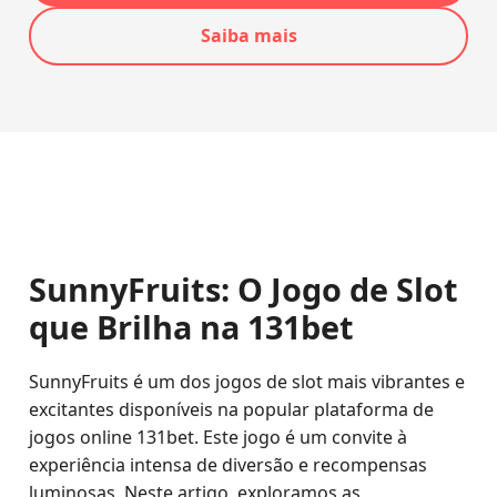
Saiba mais
SunnyFruits: O Jogo de Slot
que Brilha na 131bet
SunnyFruits é um dos jogos de slot mais vibrantes e
excitantes disponíveis na popular plataforma de
jogos online 131bet. Este jogo é um convite à
experiência intensa de diversão e recompensas
luminosas. Neste artigo, exploramos as